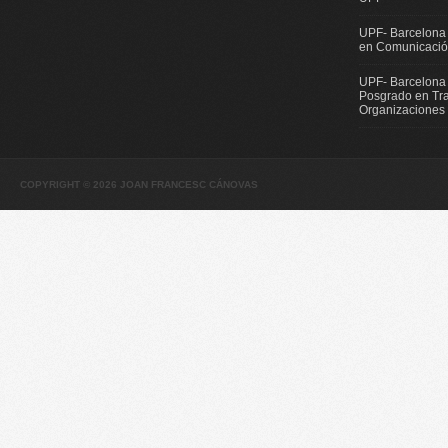
UPF- Barcelona
en Comunicación
UPF- Barcelona
Posgrado en Tra
Organizaciones
COPYRIGHT © 2026 JOAN FRANCESC CÁNOVAS