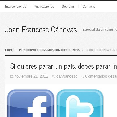
Intervenciones
Publicaciones
Sobre mi
Contacto
Joan Francesc Cánovas
Especialista en comunic
HOME
/
PERIODISMO Y COMUNICACIÓN CORPORATIVA
/
SI QUIERES PARAR UN 
Si quieres parar un país, debes parar I
noviembre 21, 2012
joanfrancesc
Comentarios desa