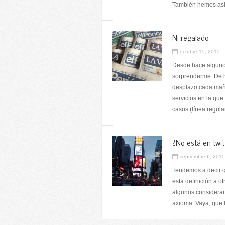
También hemos asis
Ni regalado
octubre 15, 2015
Desde hace algunos
sorprenderme. De h
desplazo cada mañ
servicios en la qu
casos (línea regul
¿No está en twit
septiembre 6, 2015
Tendemos a decir q
esta definición a o
algunos consideran
axioma. Vaya, que 