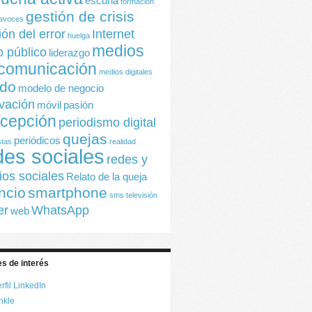
escuha
formación
gestión de crisis
tavoces
ión del error
Internet
huelga
medios
io público
liderazgo
comunicación
medios digitales
do
modelo de negocio
vación
móvil
pasión
cepción
periodismo digital
quejas
periódicos
stas
realidad
des sociales
redes y
os sociales
Relato de la queja
encio
smartphone
sms
televisión
er
WhatsApp
web
s de interés
rfil LinkedIn
nkle