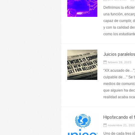
Definimos la efici
una función, encar
capaz de cumplir, 
y con la calidad d
como los estudiant
Juicios paralelo
febrero 28, 2023
“XX acusado de…”; 
culpable de…” Se t
medios de comunica
que alguien ha dec
realidad acaba oca
Hipotecando el f
noviembre 21, 202
Uno de cada tres j