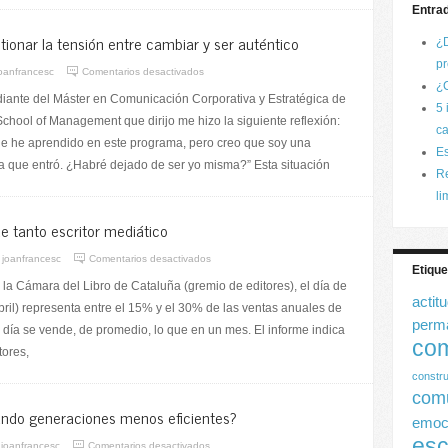
Entra
tionar la tensión entre cambiar y ser auténtico
¿
pr
oanfrancesc
Comentarios desactivados
¿C
udiante del Máster en Comunicación Corporativa y Estratégica de
5 
chool of Management que dirijo me hizo la siguiente reflexión:
ca
ue he aprendido en este programa, pero creo que soy una
Es
la que entró. ¿Habré dejado de ser yo misma?” Esta situación
Re
li
e tanto escritor mediático
joanfrancesc
Comentarios desactivados
Etique
la Cámara del Libro de Cataluña (gremio de editores), el día de
actit
bril) representa entre el 15% y el 30% de las ventas anuales de
perm
n día se vende, de promedio, lo que en un mes. El informe indica
com
tores,
constru
com
ndo generaciones menos eficientes?
emoc
esc
joanfrancesc
Comentarios desactivados