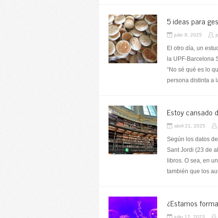
5 ideas para ges
julio 9, 2025
j
El otro día, un est
la UPF-Barcelona S
“No sé qué es lo q
persona distinta a 
Estoy cansado d
abril 21, 2025
Según los datos de 
Sant Jordi (23 de a
libros. O sea, en u
también que los au
¿Estamos forma
julio 12, 2023