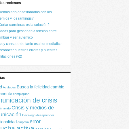
das recientes
Demasiado obsesionados con los
emios y los rankings?
ortar carreteras es la solución?
ideas para gestionar la tensión entre
mbiar y ser auténtico
toy cansado de tanto escritor mediático
conocer nuestros errores y nuestras
mitaciones (y2)
tas
ud
Busca la felicidad
cambio
Actitudes
anente
complejidad
unicación de crisis
Crisis y medios de
ir relato
unicación
Decálogo
desaprender
error
ionalidad
empatía
ucha activa