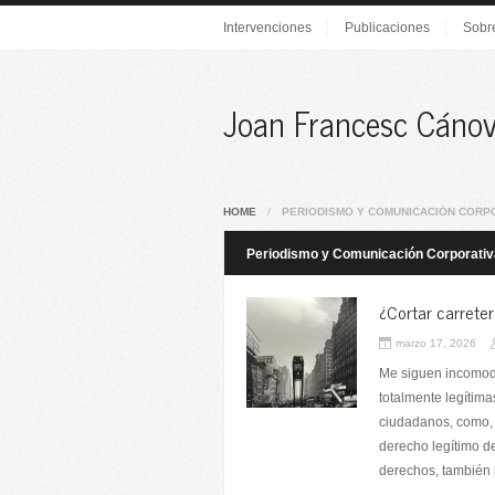
Intervenciones
Publicaciones
Sobr
Joan Francesc Cáno
HOME
/
PERIODISMO Y COMUNICACIÓN CORP
Periodismo y Comunicación Corporativ
¿Cortar carreter
marzo 17, 2026
Me siguen incomoda
totalmente legítima
ciudadanos, como, 
derecho legítimo de
derechos, también l