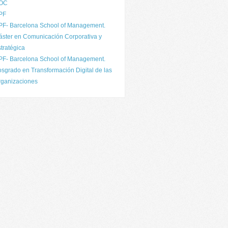
OC
PF
PF- Barcelona School of Management.
ster en Comunicación Corporativa y
tratégica
PF- Barcelona School of Management.
sgrado en Transformación Digital de las
rganizaciones