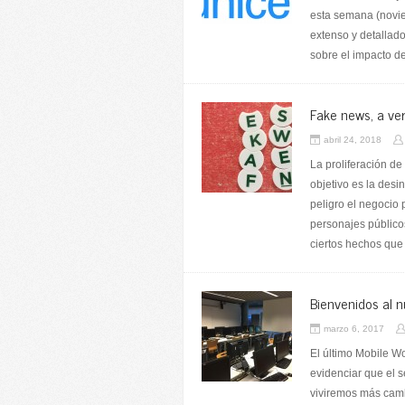
esta semana (novie
extenso y detallad
sobre el impacto de
Fake news, a ve
abril 24, 2018
La proliferación d
objetivo es la des
peligro el negocio p
personajes públicos
ciertos hechos que
Bienvenidos al 
marzo 6, 2017
El último Mobile W
evidenciar que el s
viviremos más camb