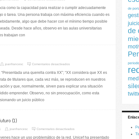
encia como la capacidad para realizar o cumplir adecuadamente
de por
gest
go o tarea. Una persona trabaja con máxima eficiencia cuando es
debidamente, algo que debe hacer con el mínimo tiempo posible
juic
eseada. Desde hace años, observo en las aulas universitarias
de 
es trabajan con
mie
moti
Per
s
periodi
joanfrancesc
Comentarios desactivados
re
“Presentada una querella contra XX”; “XX considera que XX es
medi
rata de titulares que, cada vez más, se reproducen en nuestros
sil
ción y que, normalmente, sirven para explicar una situación
twitt
idido emprender. Observo, no sin preocupación, como esta
sionando un juicio público
Enlace
uturo (1)
Pe
1
joanfrancesc
Comentarios desactivados
Ti
óvenes hace un uso problemático de la red. Unicef ha presentado