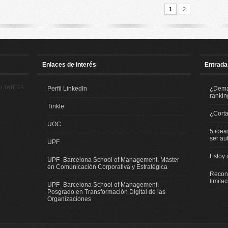
1
2
Enlaces de interés
Entrada
N TWITTER
Perfil LinkedIn
¿Demas
rankin
Tinkle
¿Corta
UOC
5 idea
ser au
UPF
Estoy 
UPF- Barcelona School of Management. Máster
en Comunicación Corporativa y Estratégica
Recono
limita
UPF- Barcelona School of Management.
Posgrado en Transformación Digital de las
Organizaciones