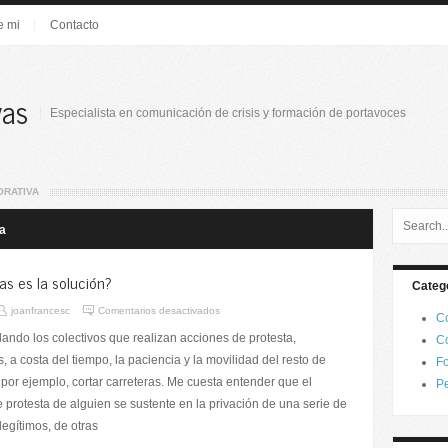
e mi
Contacto
vas
Especialista en comunicación de crisis y formación de portavoces
ORATIVA
a
as es la solución?
Categ
joanfrancesc
Comentarios desactivados
Co
ndo los colectivos que realizan acciones de protesta,
Co
s, a costa del tiempo, la paciencia y la movilidad del resto de
Fo
por ejemplo, cortar carreteras. Me cuesta entender que el
Pe
 protesta de alguien se sustente en la privación de una serie de
egítimos, de otras