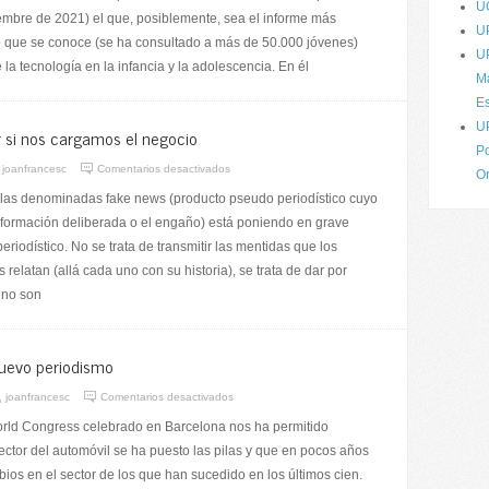
U
mbre de 2021) el que, posiblemente, sea el informe más
U
o que se conoce (se ha consultado a más de 50.000 jóvenes)
U
 la tecnología en la infancia y la adolescencia. En él
Má
Es
U
r si nos cargamos el negocio
Po
joanfrancesc
Comentarios desactivados
O
e las denominadas fake news (producto pseudo periodístico cuyo
información deliberada o el engaño) está poniendo en grave
eriodístico. No se trata de transmitir las mentidas que los
 relatan (allá cada uno con su historia), se trata de dar por
 no son
nuevo periodismo
joanfrancesc
Comentarios desactivados
orld Congress celebrado en Barcelona nos ha permitido
ector del automóvil se ha puesto las pilas y que en pocos años
ios en el sector de los que han sucedido en los últimos cien.