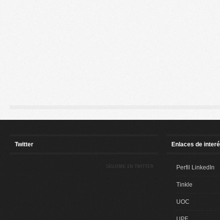
Twitter
Enlaces de inter
SÍGUEME EN TWITTER
Perfil LinkedIn
Tinkle
UOC
UPF