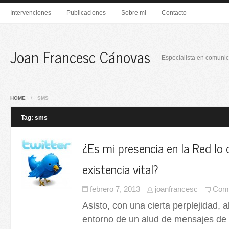
Intervenciones
Publicaciones
Sobre mi
Contacto
Joan Francesc Cánovas
Especialista en comunic
HOME
/
SMS
Tag: sms
¿Es mi presencia en la Red lo 
existencia vital?
febrero 7, 2013
joanfrancesc
Come
Asisto, con una cierta perplejidad, a
entorno de un alud de mensajes de