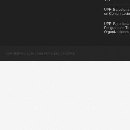
UPF- Barcelona
en Comunicación
UPF- Barcelona
Posgrado en Tra
Organizaciones
COPYRIGHT © 2026 JOAN FRANCESC CÁNOVAS