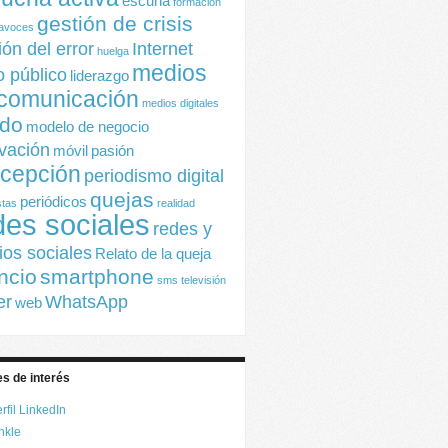
escuha
formación
gestión de crisis
tavoces
ión del error
Internet
huelga
medios
io público
liderazgo
comunicación
medios digitales
do
modelo de negocio
vación
móvil
pasión
cepción
periodismo digital
quejas
periódicos
stas
realidad
des sociales
redes y
os sociales
Relato de la queja
encio
smartphone
sms
televisión
er
WhatsApp
web
s de interés
rfil LinkedIn
nkle