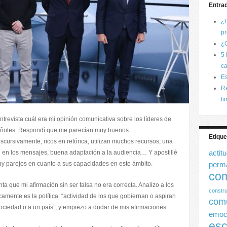
Entra
¿
pr
¿C
5 
ca
Es
Re
li
revista cuál era mi opinión comunicativa sobre los líderes de
spañoles. Respondí que me parecían muy buenos
Etique
cursivamente, ricos en retórica, utilizan muchos recursos, una
 en los mensajes, buena adaptación a la audiencia… Y apostillé
actit
uy parejos en cuanto a sus capacidades en este ámbito.
perm
com
a que mi afirmación sin ser falsa no era correcta. Analizo a los
constru
icamente es la política: “actividad de los que gobiernan o aspiran
com
sociedad o a un país”, y empiezo a dudar de mis afirmaciones.
emoc
esc