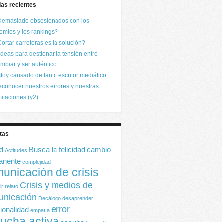
das recientes
Demasiado obsesionados con los
emios y los rankings?
ortar carreteras es la solución?
ideas para gestionar la tensión entre
mbiar y ser auténtico
toy cansado de tanto escritor mediático
conocer nuestros errores y nuestras
mitaciones (y2)
tas
ud
Busca la felicidad
cambio
Actitudes
anente
complejidad
unicación de crisis
Crisis y medios de
ir relato
unicación
Decálogo
desaprender
error
ionalidad
empatía
ucha activa