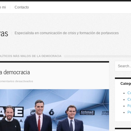
e mi
Contacto
vas
Especialista en comunicación de crisis y formación de portavoces
OLÍTICOS MÁS MALOS DE LA DEMOCRACIA
la democracia
omentarios desactivados
Categ
Co
Co
Fo
Pe