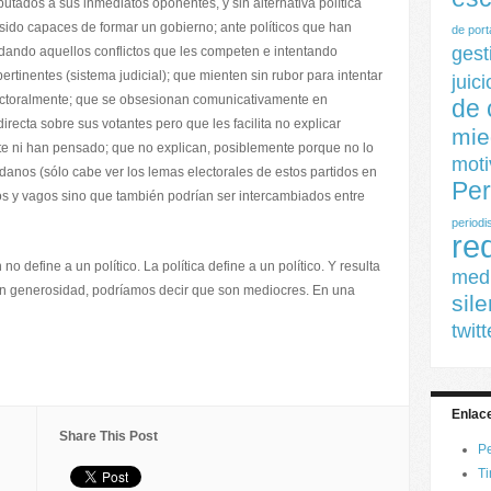
tados a sus inmediatos oponentes, y sin alternativa política
 sido capaces de formar un gobierno; ante políticos que han
de por
gest
dando aquellos conflictos que les competen e intentando
pertinentes (sistema judicial); que mienten sin rubor para intentar
juic
ectoralmente; que se obsesionan comunicativamente en
de 
recta sobre sus votantes pero que les facilita no explicar
mie
 ni han pensado; que no explican, posiblemente porque no lo
moti
adanos (sólo cabe ver los lemas electorales de estos partidos en
Per
os y vagos sino que también podrían ser intercambiados entre
periodi
re
define a un político. La política define a un político. Y resulta
medi
on generosidad, podríamos decir que son mediocres. En una
sil
twitt
Enlace
Share This Post
Pe
Ti