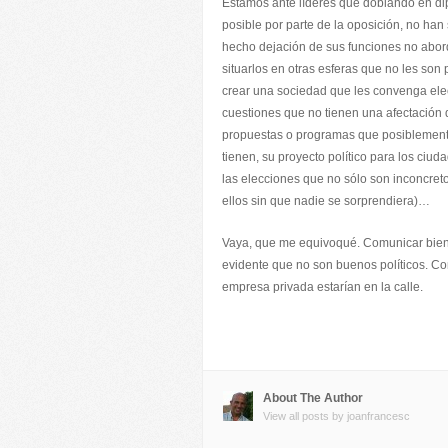
Estamos ante líderes que doblando en dipu
posible por parte de la oposición, no han
hecho dejación de sus funciones no abor
situarlos en otras esferas que no les son 
crear una sociedad que les convenga el
cuestiones que no tienen una afectación di
propuestas o programas que posiblemente
tienen, su proyecto político para los ciud
las elecciones que no sólo son inconcret
ellos sin que nadie se sorprendiera)…
Vaya, que me equivoqué. Comunicar bien no 
evidente que no son buenos políticos. C
empresa privada estarían en la calle.
About The Author
View all posts by joanfrancesc