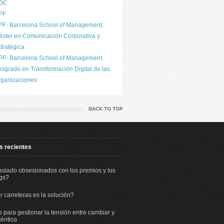
OC
PF
PF- Barcelona School of Management.
ster en Comunicación Corporativa y
tratégica
PF- Barcelona School of Management.
sgrado en Transformación Digital de las
rganizaciones
BACK TO TOP
s recientes
iado obsesionados con los premios y los
gs?
r carreteras es la solución?
s para gestionar la tensión entre cambiar y
téntico