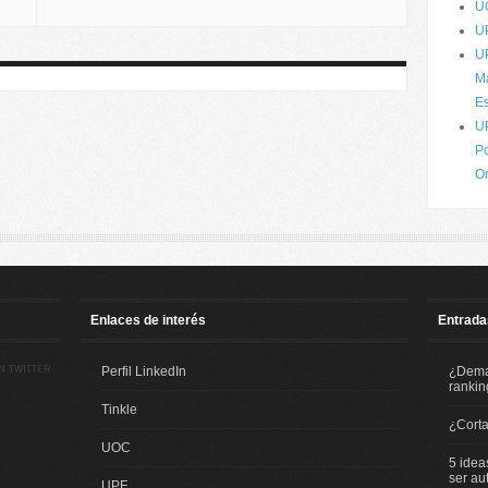
U
U
U
Má
Es
U
Po
O
Enlaces de interés
Entrada
N TWITTER
Perfil LinkedIn
¿Demas
rankin
Tinkle
¿Corta
UOC
5 idea
ser au
UPF