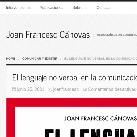
Intervenciones
Publicaciones
Sobre mi
Contacto
Joan Francesc Cánovas
Especialista en comunic
HOME
/
COMUNICAR Y EXISTIR
/
EL LENGUAJE NO VERBAL EN LA COMUNICACI
El lenguaje no verbal en la comunicaci
junio 25, 2021
joanfrancesc
Comentarios desactivad